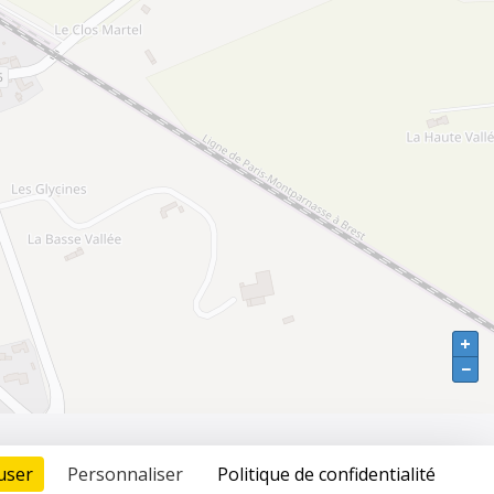
+
+
−
−
MENTIONS LÉGALES
- 
PLAN DU SITE
- 
CONTACT
user 
Personnaliser 
Politique de confidentialité 