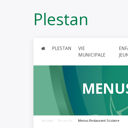
Panneau de gestion des cookies
Plestan
PLESTAN
VIE
ENF
MUNICIPALE
JEU
MENUS
Accueil
En un clic
Menus Restaurant Scolaire