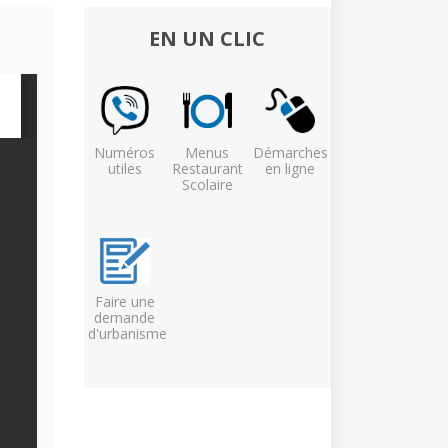
EN UN CLIC
Numéros
Menus
Démarches
utiles
Restaurant
en ligne
Scolaire
Faire une
demande
d'urbanisme