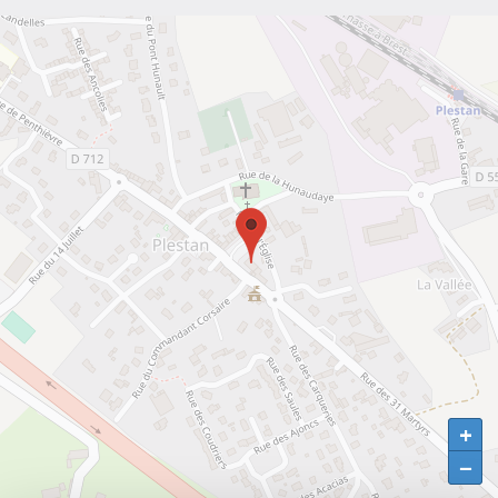
+
+
−
−